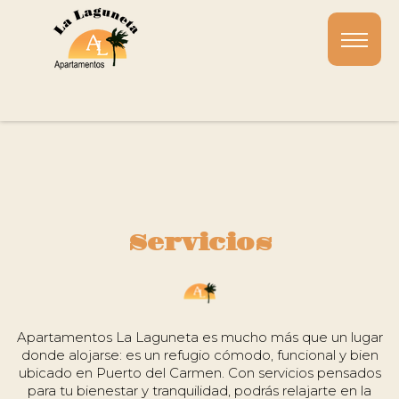
Inici
Sobr
Noso
Apar
Servi
Tarif
y
Servicios
dispo
Gale
Ubic
Apartamentos La Laguneta es mucho más que un lugar
Cont
donde alojarse: es un refugio cómodo, funcional y bien
ubicado en Puerto del Carmen. Con servicios pensados
para tu bienestar y tranquilidad, podrás relajarte en la