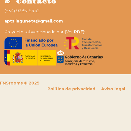
Contacto
(+34) 928515442
apts.laguneta@gmail.com
Proyecto subvencionado por (Ver
PDF
):
FNSrooms © 2025
Política de privacidad
Aviso legal